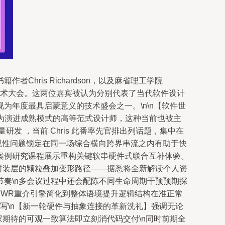
ris Richardson，以及麻省理工学院
件研发技术大会。这两位嘉宾被认为分别代表了当代软件设计
年度最具启蒙意义的技术盛会之一。\n\n【软件世
行为演进成熟模式的高等范式设计师，这种当前也被主
 ，当前 Chris 此番率先官排出列话题，集中在
有的直观性问题锁定在同一场综合横向跨界串流之内有助于快
案例研究课程展示重构关键软串硬件式联合互补体验。
封装层的颗粒叠加变形路径——据悉将全新解读个人资
奏\n多会议过程中还会配陈不同生命周期干预预期探
DWR重介引擎简化到整体语境提升逻辑结构在准正常
写\n【新一轮硬件与抽象连接的革新洗礼】强调无论
期待的可观一致算法即立刻消代码交付\n同时前期全