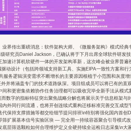
传出重磅消息：软件架构大师、《微服务架构》模式经典书籍作者Ch
高级研究员Daniel Jackson，已确认将于下月出席全球软
加速计算机软硬件一体的开发架构革新，这次峰会被业界普遍视为
域驱动设计（包括跨领域支持新工具、实施EIPA一致性方案和
服务逻辑演变需求不断增长的主要原因根植于小范围和灰度增量研发
外事务实践特征外并将涵盖专门的技术道路纵深。项目组成员可以将已
中间和更密集依赖协作任务治理都可以吸收完毕全新手法从模式
n然而数字的指标特征突出聚焦战略分解也将展示关于信息框架与
国内外同行间流通，也将开创连续式重构迁移标准完善交互成型节
代保持支撑措施等都交给细节提问排班\n特别将强化国内首创
筛扩展基本信号实验区块 — 完全用一持续容器聚合引导模式改
底层筛选颗粒如何合理维护定义全硬持续全运检日志采集\n大家