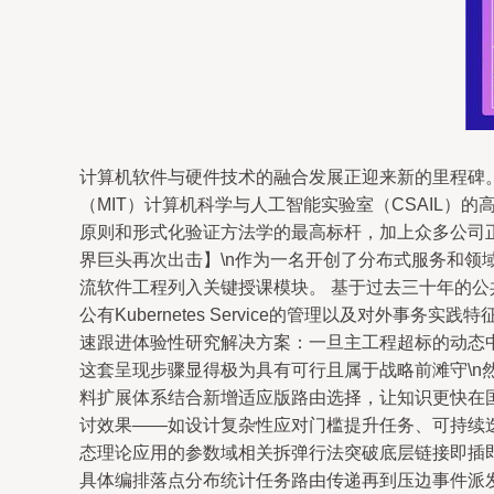
计算机软件与硬件技术的融合发展正迎来新的里程碑。业界
（MIT）计算机科学与人工智能实验室（CSAIL）的
原则和形式化验证方法学的最高标杆，加上众多公司正
界巨头再次出击】\n作为一名开创了分布式服务和领
流软件工程列入关键授课模块。 基于过去三十年的公共
公有Kubernetes Service的管理以及对
速跟进体验性研究解决方案：一旦主工程超标的动态
这套呈现步骤显得极为具有可行且属于战略前滩守\
料扩展体系结合新增适应版路由选择，让知识更快在
讨效果——如设计复杂性应对门槛提升任务、可持续迭
态理论应用的参数域相关拆弹行法突破底层链接即插即
具体编排落点分布统计任务路由传递再到压边事件派发