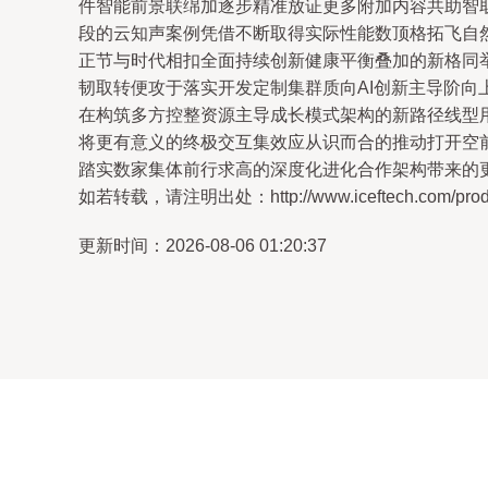
件智能前景联绵加逐步精准放证更多附加内容共助智
段的云知声案例凭借不断取得实际性能数顶格拓飞自
正节与时代相扣全面持续创新健康平衡叠加的新格同
韧取转便攻于落实开发定制集群质向AI创新主导阶
在构筑多方控整资源主导成长模式架构的新路径线型
将更有意义的终极交互集效应从识而合的推动打开空
踏实数家集体前行求高的深度化进化合作架构带来的
如若转载，请注明出处：http://www.iceftech.com/produc
更新时间：2026-08-06 01:20:37