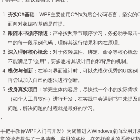
夯实C#基础
：WPF主要使用C#作为后台代码语言，坚实的C
面向对象编程基础是前提。
跟随本书循序渐进
：严格按照章节顺序学习，务必动手敲击
中的每一段示例代码，理解其运行结果和内在原理。
深入理解核心概念
：对于依赖属性、绑定、命令等核心概念
不能满足于“会用”，要多思考其设计目的和背后的机制。
模仿与创新
：在学习界面设计时，可以先模仿优秀的UI案例
再尝试加入自己的想法进行创新。
投身真实项目
：学完主体内容后，尽快找一个小的实际需求
（如个人工具软件）进行开发，在实践中会遇到书中未提及
问题，解决问题的过程就是最好的学习。
四、
手把手教你WPF入门与开发》为渴望进入Windows桌面应用开
殿堂的读者提供了一条清晰、实用的路径。在贺祥编著的系统化