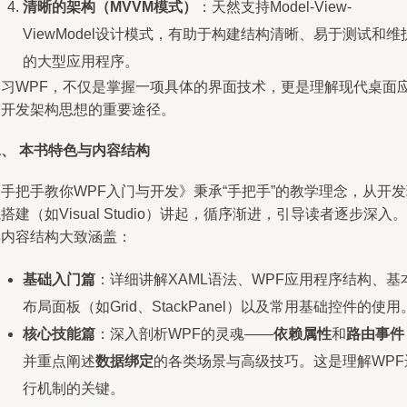
清晰的架构（MVVM模式）
：天然支持Model-View-
ViewModel设计模式，有助于构建结构清晰、易于测试和维
的大型应用程序。
学习WPF，不仅是掌握一项具体的界面技术，更是理解现代桌面
用开发架构思想的重要途径。
、 本书特色与内容结构
手把手教你WPF入门与开发》秉承“手把手”的教学理念，从开
搭建（如Visual Studio）讲起，循序渐进，引导读者逐步深入。
其内容结构大致涵盖：
基础入门篇
：详细讲解XAML语法、WPF应用程序结构、基
布局面板（如Grid、StackPanel）以及常用基础控件的使用
核心技能篇
：深入剖析WPF的灵魂——
依赖属性
和
路由事件
并重点阐述
数据绑定
的各类场景与高级技巧。这是理解WPF
行机制的关键。