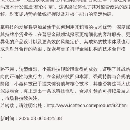
加码技术开发锻造“核心引擎”。这条路径体现了其对监管政策的深
理解、对市场趋势的敏锐把握以及对核心能力的坚定构建。
小赢科技的发展将更加聚焦于如何利用其积累的技术优势，深度
能其持牌小贷业务，在普惠金融领域探索更精细化的客群服务、
差异化的产品设计以及更高效的风险定价。其成熟的技术体系也
能成为对外合作的桥梁，探索与更多持牌金融机构的技术合作模
式。
寻路不易，转型维艰。小赢科技现阶段取得的成效，证明了其战
方向的正确性与执行力。在金融科技回归本源、强调持牌与合规
新阶段，小赢科技已手握关键资质与核心技术，其能否将这两大
势深度融合，真正走出一条以科技驱动、合规引领的可持续发展
路，市场将持续关注。
若转载，请注明出处：http://www.iceftech.com/product/92.html
新时间：2026-08-06 08:25:38