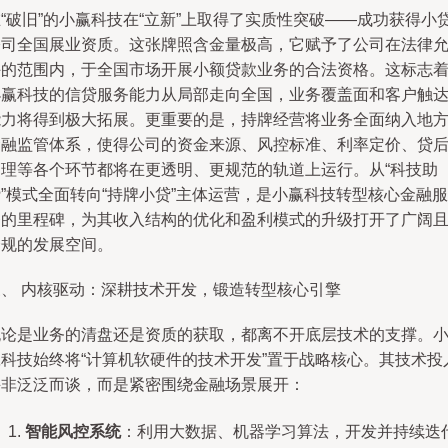
“破旧”的小赢科技在“立新”上取得了实质性突破——成功获得小
公司全国展业资质。这张牌照含金量极高，它赋予了公司在法律
许的范围内，于全国市场开展小额贷款业务的合法资格。这标志
小赢科技的信贷服务能力从局部走向全国，业务覆盖面和客户触
能力将得到极大拓展。更重要的是，持牌经营将业务全面纳入地
金融监管体系，使得公司的资金来源、风控标准、利率定价、贷
管理等各个环节都将在更透明、更规范的轨道上运行。从“科技助
”模式全面转向“持牌小贷”主体运营，是小赢科技转型核心金融服
务的里程碑，为其收入结构的优化和盈利模式的升级打开了广阔
合规的发展空间。
三、 内核驱动：深耕技术开发，锻造转型核心引擎
无论是业务的清盘还是资质的获取，都离不开底层技术的支撑。
赢科技始终将“计算机软硬件的技术开发”置于战略核心。其技术投
并非泛泛而谈，而是紧密围绕金融场景展开：
智能风控系统
：利用大数据、机器学习算法，开发并持续迭