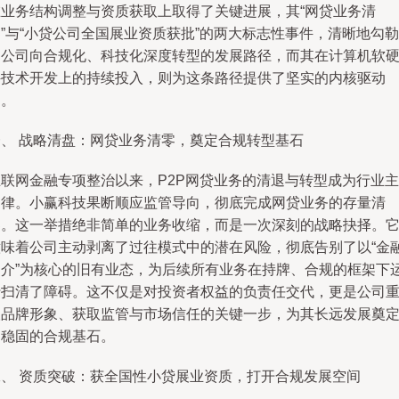
在业务结构调整与资质获取上取得了关键进展，其“网贷业务清
”与“小贷公司全国展业资质获批”的两大标志性事件，清晰地勾勒
出公司向合规化、科技化深度转型的发展路径，而其在计算机软
件技术开发上的持续投入，则为这条路径提供了坚实的内核驱动
力。
一、 战略清盘：网贷业务清零，奠定合规转型基石
互联网金融专项整治以来，P2P网贷业务的清退与转型成为行业主
旋律。小赢科技果断顺应监管导向，彻底完成网贷业务的存量清
零。这一举措绝非简单的业务收缩，而是一次深刻的战略抉择。
意味着公司主动剥离了过往模式中的潜在风险，彻底告别了以“金
中介”为核心的旧有业态，为后续所有业务在持牌、合规的框架下
行扫清了障碍。这不仅是对投资者权益的负责任交代，更是公司
塑品牌形象、获取监管与市场信任的关键一步，为其长远发展奠
了稳固的合规基石。
二、 资质突破：获全国性小贷展业资质，打开合规发展空间